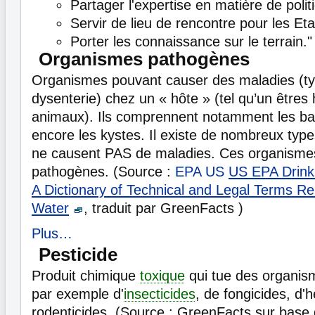
Partager l'expertise en matière de polit
Servir de lieu de rencontre pour les Eta
Porter les connaissance sur le terrain."
Organismes pathogènes
Organismes pouvant causer des maladies (ty
dysenterie) chez un « hôte » (tel qu’un être
animaux). Ils comprennent notamment les bact
encore les kystes. Il existe de nombreux typ
ne causent PAS de maladies. Ces organisme
pathogènes. (Source :
EPA US
US EPA Drink
A Dictionary of Technical and Legal Terms Rel
Water
, traduit par GreenFacts )
Plus…
Pesticide
Produit chimique
toxique
qui tue des organisme
par exemple d'
insecticides
, de fongicides, d'
rodenticides. (Source : GreenFacts sur base