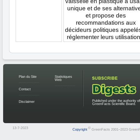
vaisselle en plastique à us
unique et de ses alternativ
et propose des
recommandations aux
décideurs politiques appelé
réglementer leurs utilisation
Plan du Site
Statistiques
Web
Contact
Published under the authority of
Disclaimer
GreenFacts Scientific Board.
13-7-2023
©
Copyright
GreenFacts 2001–2023 GreenF