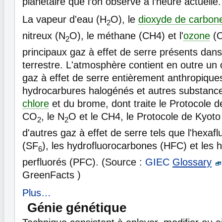
planétaire que l’on observe à l’heure actuelle.
La vapeur d'eau (H
O), le
dioxyde de carbon
2
nitreux (N
O), le méthane (CH4) et l'
ozone
(
2
principaux gaz à effet de serre présents dan
terrestre. L'atmosphère contient en outre un
gaz à effet de serre entièrement anthropiques
hydrocarbures halogénés et autres substanc
chlore
et du brome, dont traite le Protocole d
CO
, le N
O et le CH4, le Protocole de Kyoto t
2
2
d'autres gaz à effet de serre tels que l'hexaf
(SF
), les hydrofluorocarbones (HFC) et les 
6
perfluorés (PFC). (Source :
GIEC
Glossary
GreenFacts )
Plus…
Génie génétique