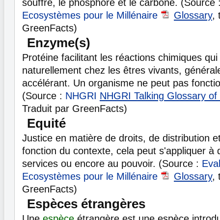
souffre, le phosphore et le carbone. (Source 
Ecosystèmes pour le Millénaire
Glossary
, 
GreenFacts)
Enzyme(s)
Protéine facilitant les réactions chimiques qu
naturellement chez les êtres vivants, généra
accélérant. Un organisme ne peut pas fonct
(Source :
NHGRI
NHGRI Talking Glossary of
Traduit par GreenFacts)
Equité
Justice en matière de droits, de distribution e
fonction du contexte, cela peut s'appliquer à
services ou encore au pouvoir. (Source :
Eva
Ecosystèmes pour le Millénaire
Glossary
, 
GreenFacts)
Espèces étrangères
Une
espèce
étrangère est une espèce introdu