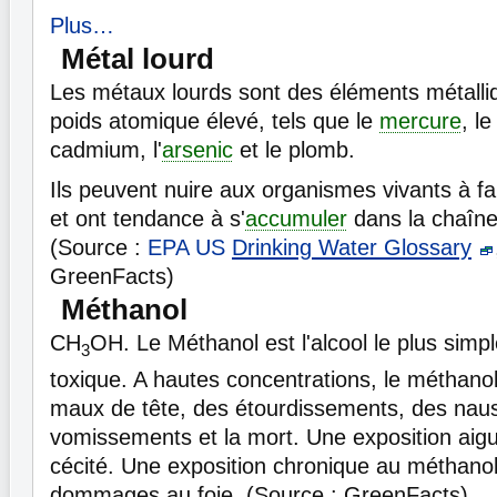
Plus…
Métal lourd
Les métaux lourds sont des éléments métalli
poids atomique élevé, tels que le
mercure
, l
cadmium, l'
arsenic
et le plomb.
Ils peuvent nuire aux organismes vivants à f
et ont tendance à s'
accumuler
dans la chaîne
(Source :
EPA US
Drinking Water Glossary
GreenFacts)
Méthanol
CH
OH. Le Méthanol est l'alcool le plus simple
3
toxique. A hautes concentrations, le méthano
maux de tête, des étourdissements, des nau
vomissements et la mort. Une exposition aigu
cécité. Une exposition chronique au méthanol
dommages au foie. (Source : GreenFacts)