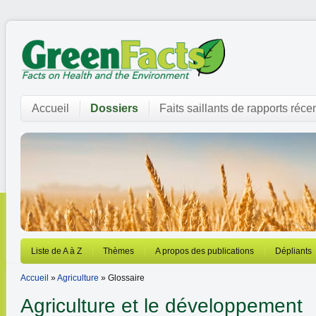
Accueil
Dossiers
Faits saillants de rapports réce
Liste de A à Z
Thèmes
A propos des publications
Dépliants
Accueil
»
Agriculture
» Glossaire
Agriculture et le développement