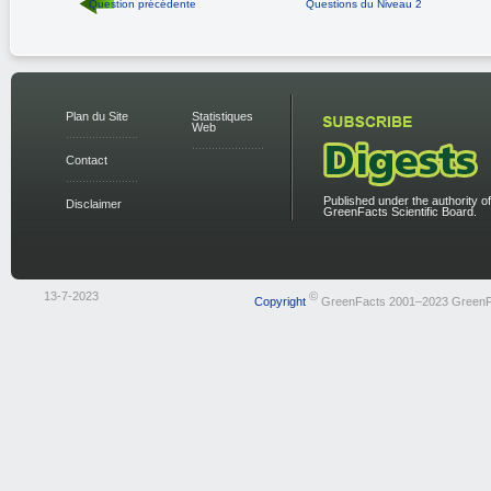
Question précédente
Questions du Niveau 2
Plan du Site
Statistiques
Web
Contact
Published under the authority of
Disclaimer
GreenFacts Scientific Board.
13-7-2023
©
Copyright
GreenFacts 2001–2023 GreenF