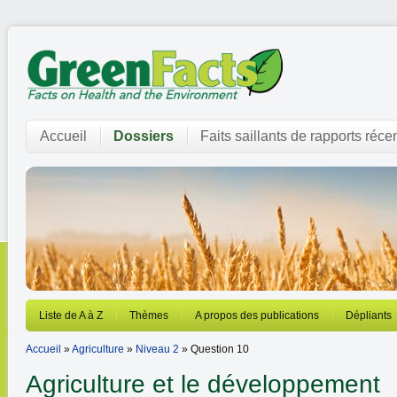
Accueil
Dossiers
Faits saillants de rapports réce
Liste de A à Z
Thèmes
A propos des publications
Dépliants
Accueil
»
Agriculture
»
Niveau 2
» Question 10
Agriculture et le développement