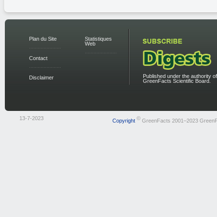
Plan du Site
Statistiques
Web
Contact
Published under the authority of
Disclaimer
GreenFacts Scientific Board.
13-7-2023
©
Copyright
GreenFacts 2001–2023 GreenF