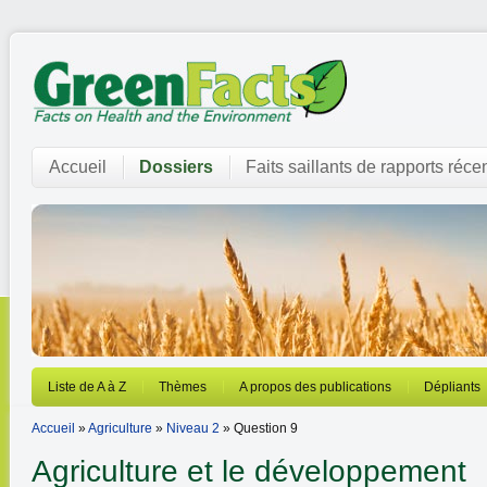
Accueil
Dossiers
Faits saillants de rapports réce
Liste de A à Z
Thèmes
A propos des publications
Dépliants
Accueil
»
Agriculture
»
Niveau 2
» Question 9
Agriculture et le développement