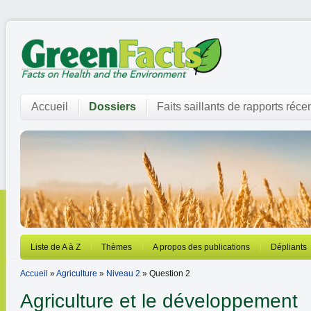
Accueil
Dossiers
Faits saillants de rapports réce
Liste de A à Z
Thèmes
A propos des publications
Dépliants
Accueil
»
Agriculture
»
Niveau 2
» Question 2
Agriculture et le développement