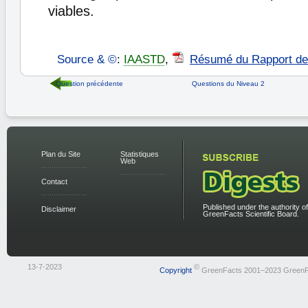
viables.
Source & ©
:
IAASTD
,
Résumé du Rapport de
Question précédente
Questions du Niveau 2
Plan du Site
Statistiques
Web
Contact
Published under the authority of
Disclaimer
GreenFacts Scientific Board.
13-7-2023
©
Copyright
GreenFacts 2001–2023 GreenF