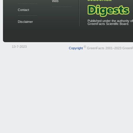
Web
Contact
Published under the authority of
Disclaimer
GreenFacts Scientific Board.
13-7-2023
©
Copyright
GreenFacts 2001–2023 GreenF