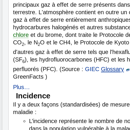
principaux gaz à effet de serre présents dan
terrestre. L'atmosphère contient en outre un
gaz à effet de serre entièrement anthropiques
hydrocarbures halogénés et autres substanc
chlore
et du brome, dont traite le Protocole d
CO
, le N
O et le CH4, le Protocole de Kyoto t
2
2
d'autres gaz à effet de serre tels que l'hexaf
(SF
), les hydrofluorocarbones (HFC) et les 
6
perfluorés (PFC). (Source :
GIEC
Glossary
GreenFacts )
Plus…
Incidence
Il y a deux façons (standardisées) de mesure
maladie :
L’incidence représente le nombre de n
dans la population vulnérable à la mal