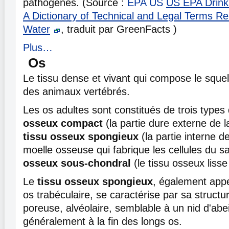
pathogènes. (Source :
EPA US
US EPA Drink
A Dictionary of Technical and Legal Terms Rel
Water
, traduit par GreenFacts )
Plus…
Os
Le tissu dense et vivant qui compose le sque
des animaux vertébrés.
Les os adultes sont constitués de trois types 
osseux compact
(la partie dure externe de la
tissu osseux spongieux
(la partie interne d
moelle osseuse qui fabrique les cellules du sa
osseux sous-chondral
(le tissu osseux lisse
Le
tissu osseux spongieux
, également app
os trabéculaire, se caractérise par sa struct
poreuse, alvéolaire, semblable à un nid d'abei
généralement à la fin des longs os.