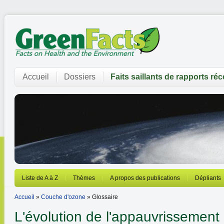
Accueil
Dossiers
Faits saillants de rapports ré
Liste de A à Z
Thèmes
A propos des publications
Dépliants
Accueil
»
Couche d'ozone
» Glossaire
L'évolution de l'appauvrissement