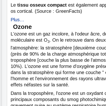
Le
tissu osseux compact
est également ap
os cortical. (Source : GreenFacts)
Plus…
Ozone
L'ozone est un gaz incolore, à l'odeur âcre, d
moléculaire est O
. On le retrouve dans deu
3
l'atmosphère: la stratosphère [deuxième cou
(près de 90% de la charge atmosphérique tota
troposphère [couche la plus basse de l'atmos
10%). L'ozone est une forme d'oxygène prés
dans la stratosphère qui forme une couche " 
l'homme et l'environnement des rayons ultravi
effets néfastes sur la santé.
Dans la troposphère, l'ozone est un oxydant c
principaux composants du smog photochimiq
gravement nuire au système respiratoire hum