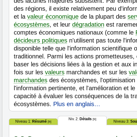
des lacunes majeures subsistent. Par exemple
des régions, il existe relativement peu d'infor
et la
valeur économique
de la plupart des
ser
écosystèmes
, et leur
dégradation
est raremen
comptes économiques nationaux (comme le
décideurs politiques
n'utilisent pas toute l'inf
disponible telle que l'information scientifique 
traditionnel. Parmi les actions prometteuses, 
baser les décisions liées à la gestion et aux 
fois sur les
valeurs
marchandes et sur les
va
marchandes
des écosystèmes, l'optimisation de
l'information pertinente, et l'amélioration et l
capacité à évaluer les conséquences de la tr
écosystèmes.
Plus en anglais…
Niv. 2:
Détails
[fr]
Niveau 1:
Résumé
Niveau 3:
Sou
[fr]