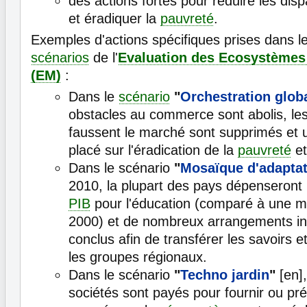
des actions fortes pour réduire les di
et éradiquer la
pauvreté
.
Exemples d'actions spécifiques prises dans le
scénarios
de l'
Evaluation des Ecosystèmes 
(EM)
:
Dans le
scénario
"
Orchestration glob
obstacles au commerce sont abolis, le
faussent le marché sont supprimés et 
placé sur l'éradication de la
pauvreté
et
Dans le scénario
"
Mosaïque d'adapta
2010, la plupart des pays dépenseront
PIB
pour l'éducation (comparé à une 
2000) et de nombreux arrangements ins
conclus afin de transférer les savoirs et
les groupes régionaux.
Dans le scénario
"
Techno jardin
"
[en],
sociétés sont payés pour fournir ou pr