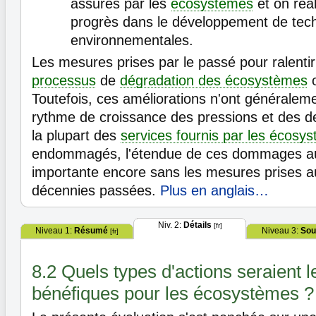
assurés par les
écosystèmes
et on réal
progrès dans le développement de tec
environnementales.
Les mesures prises par le passé pour ralentir
processus
de
dégradation des écosystèmes
o
Toutefois, ces améliorations n'ont généraleme
rythme de croissance des pressions et des 
la plupart des
services fournis par les écosy
endommagés, l'étendue de ces dommages aur
importante encore sans les mesures prises a
décennies passées.
Plus en anglais…
Niv. 2:
Détails
[fr]
Niveau 1:
Résumé
Niveau 3:
Sou
[fr]
8.2 Quels types d'actions seraient l
bénéfiques pour les écosystèmes ?