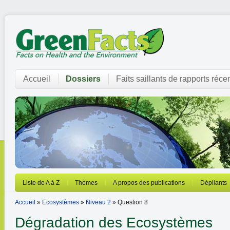
Accueil
Dossiers
Faits saillants de rapports réce
Liste de A à Z
Thèmes
A propos des publications
Dépliants
Accueil
»
Ecosystèmes
»
Niveau 2
» Question 8
Dégradation des Ecosystèmes