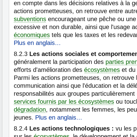
en compte dans les décisions relatives à la g
actions prometteuses, on retrouve entre autr
subventions
encourageant une pêche ou une 
excessive et non durable, ainsi que l'usage a
économiques
tels que les taxes et les redevan
Plus en anglais…
8.2.3
Les actions sociales et comporteme
généralement la participation des
parties pre
efforts d'amélioration des
écosystèmes
et d
Parmi les actions prometteuses, on retrouve l
communication ainsi que l'éducation et la dél
responsabilités aux groupes particulièremen
services fournis par les écosystèmes
ou touch
dégradation
, notamment les femmes, les peup
jeunes.
Plus en anglais…
8.2.4
Les actions technologiques :
vu les p
sur les
écosystèmes
, le développement et la 