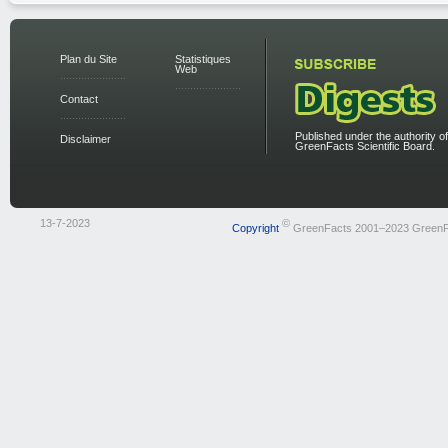
Plan du Site
Statistiques
Web
Contact
Published under the authority of
Disclaimer
GreenFacts Scientific Board.
13-7-2023
©
Copyright
GreenFacts 2001–2023 GreenF