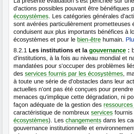
La présente évaluation s'est penchée sur u
d'actions possibles pouvant être bénéfiques p
écosystèmes
. Les catégories générales d'act
sont avérées particulièrement prometteuses é
conduisent aux plus importants bénéfices à l
écosystèmes et pour le
bien-être
humain.
Pl
8.2.1
Les institutions et la
gouvernance
:
b
d'institutions, à la fois au niveau mondial et n
mandatées pour s'occuper des problèmes lié
des
services fournis par les écosystèmes
, ma
à toute une série de d'obstacles dans leur acti
actuelles n'ont pas été conçues pour prendre
menaces qu'implique cette dégradation, ni po
façon adéquate de la gestion des
ressources 
caractéristique de nombreux
services
fournis 
écosystèmes
). Les
changements
dans les ca
gouvernance institutionnelle et environnement